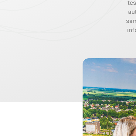
tes
au
sam
inf