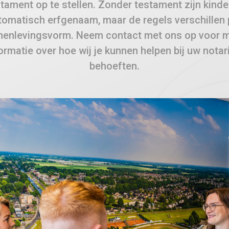
tament op te stellen. Zonder testament zijn kind
tomatisch erfgenaam, maar de regels verschillen 
enlevingsvorm. Neem contact met ons op voor 
ormatie over hoe wij je kunnen helpen bij uw notar
behoeften.