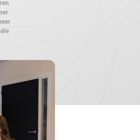
eren
per
meer
iële