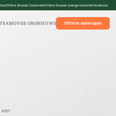
ntact
Online dossier Coevorden
Online dossier overige kantoren
Vacatures
 TEAM
OVER ONS
NIEUWS
Offerte aanvragen
m een