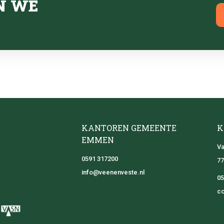
N WE
KANTOREN GEMEENTE
K
EMMEN
Va
0591 317200
77
info@veenenveste.nl
05
co