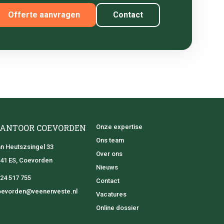
Offerte aanvragen
Contact
ANTOOR COEVORDEN
Onze expertise
Ons team
n Heutszsingel 33
Over ons
41 ES, Coevorden
Nieuws
24 517 755
Contact
evorden@veenenveste.nl
Vacatures
Online dossier