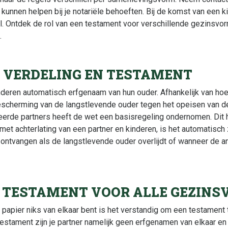
e
b
s
t
l
e kunnen helpen bij je notariële behoeften. Bij de komst van een k
d
o
A
e
. Ontdek de rol van een testament voor verschillende gezinsvor
I
o
p
r
.
n
k
p
 VERDELING EN TESTAMENT
nderen automatisch erfgenaam van hun ouder. Afhankelijk van h
bescherming van de langstlevende ouder tegen het opeisen van d
erde partners heeft de wet een basisregeling ondernomen. Dit h
t met achterlating van een partner en kinderen, is het automatisch
 ontvangen als de langstlevende ouder overlijdt of wanneer de 
 TESTAMENT VOOR ALLE GEZIN
papier niks van elkaar bent is het verstandig om een testament t
 testament zijn je partner namelijk geen erfgenamen van elkaar en