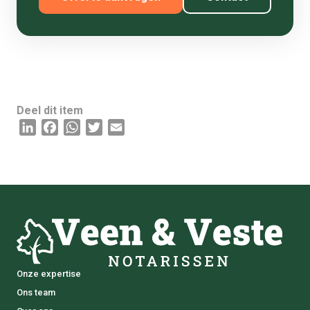
Deel dit item
L
F
W
T
E
i
a
h
w
m
n
c
a
i
a
k
e
t
t
i
e
b
s
t
l
d
o
A
e
I
o
p
r
n
k
p
Onze expertise
Ons team