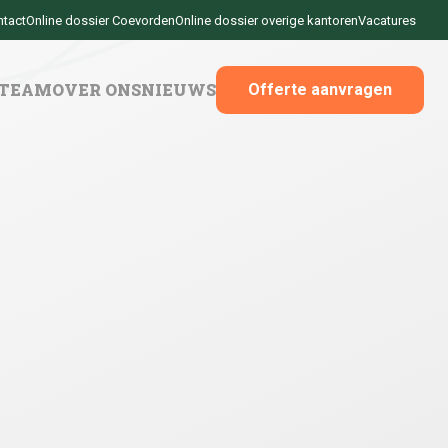
ntact
Online dossier Coevorden
Online dossier overige kantoren
Vacatures
 TEAM
OVER ONS
NIEUWS
Offerte aanvragen