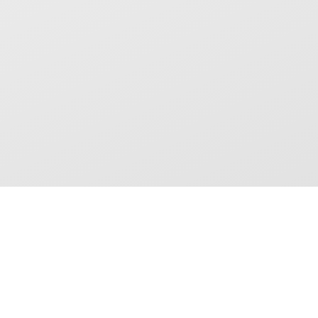
Deel dit 
boekhoudster